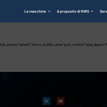
Le macchine
A proposito di NWS
Serv
dule_preset=”default” theme_builder_area=”post_content” blog_layout=”f