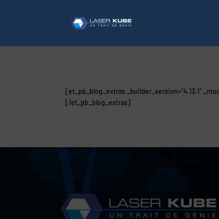
[et_pb_blog_extras _builder_version=”4.13.1″ _mo
[/et_pb_blog_extras]