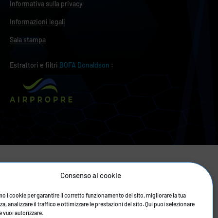
Informativa sulla privacy
Informazioni legali
Sala stampa
Estrattori e filtri
BOFA Donaldson
:
Consenso ai cookie
mo i cookie per garantire il corretto funzionamento del sito, migliorare la tua
a, analizzare il traffico e ottimizzare le prestazioni del sito. Qui puoi selezionare
e vuoi autorizzare.