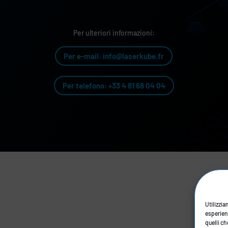
Per ulteriori informazioni:
Per e-mail: info@laserkube.fr
Per telefono: +33 4 81 68 04 04
Utilizzia
esperienz
quelli ch