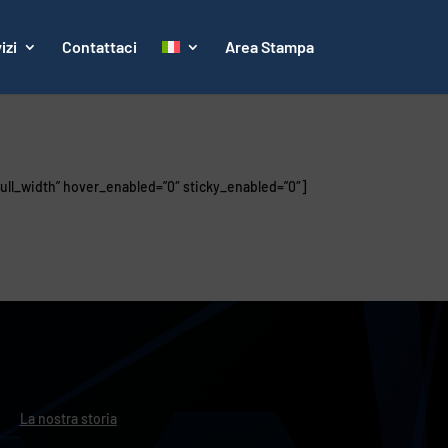
izi
Contattaci
Area Stampa
ull_width” hover_enabled=”0″ sticky_enabled=”0″]
La nostra storia