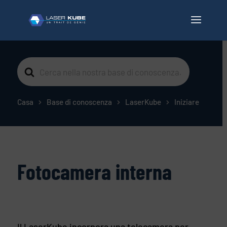
Cerca
per
Casa
Base di conoscenza
LaserKube
Iniziare
Fotocamera interna
Il LaserKube incorpora una telecamera per