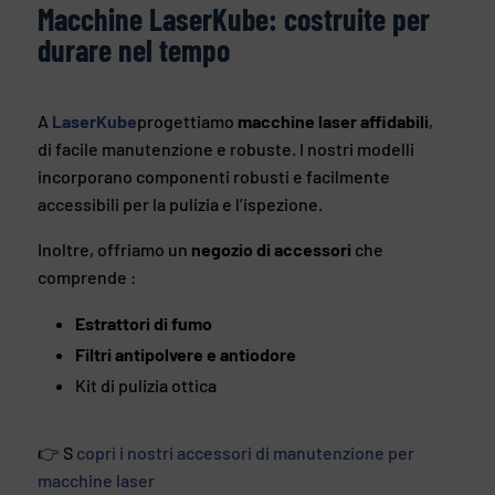
Macchine LaserKube: costruite per
durare nel tempo
A
LaserKube
progettiamo
macchine laser affidabili
,
di facile manutenzione e robuste. I nostri modelli
incorporano componenti robusti e facilmente
accessibili per la pulizia e l’ispezione.
Inoltre, offriamo un
negozio di accessori
che
comprende :
Estrattori di fumo
Filtri antipolvere e antiodore
Kit di pulizia ottica
👉 S
copri i nostri accessori di manutenzione per
macchine laser