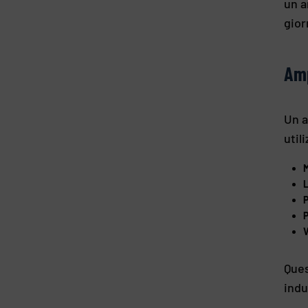
un a
gior
Amp
Un a
util
M
P
P
Que
indu