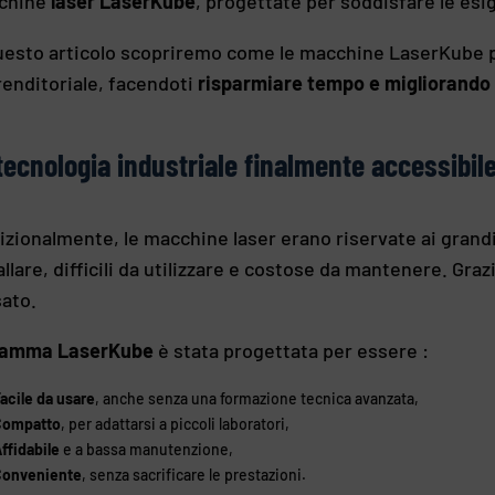
chine
laser LaserKube
, progettate per soddisfare le esi
uesto articolo scopriremo come le macchine LaserKube po
enditoriale, facendoti
risparmiare tempo e migliorando 
tecnologia industriale finalmente accessibile
izionalmente, le macchine laser erano riservate ai grand
allare, difficili da utilizzare e costose da mantenere. Gr
ato.
amma LaserKube
è stata progettata per essere :
acile da usare
, anche senza una formazione tecnica avanzata,
Compatto
, per adattarsi a piccoli laboratori,
ffidabile
e a bassa manutenzione,
Conveniente
, senza sacrificare le prestazioni.