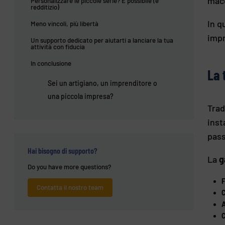
mac
Personalizzare le piccole serie? È possibile (e
redditizio)
In q
Meno vincoli, più libertà
impr
Un supporto dedicato per aiutarti a lanciare la tua
attività con fiducia
In conclusione
La 
Sei un artigiano, un imprenditore o
una piccola impresa?
Trad
inst
pass
Hai bisogno di supporto?
La
g
Do you have more questions?
F
Contatta il nostro team
A