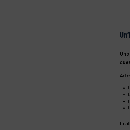
Un’
Uno 
ques
Ad 
L
L
I
In a