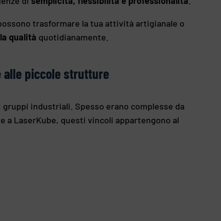
genze di
semplicità, flessibilità e professionalità
.
ssono trasformare la tua attività artigianale o
la qualità
quotidianamente.
 alle piccole strutture
i gruppi industriali. Spesso erano complesse da
azie a LaserKube, questi vincoli appartengono al