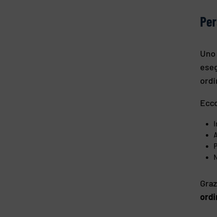
Per
Uno 
eseg
ordi
Ecco
I
A
P
N
Graz
ord