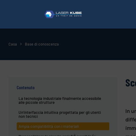
Casa
Base di conoscenza
Sc
Contenuto
La tecnologia industriale finalmente accessibile
alle piccole strutture
In u
Un’interfaccia intuitiva progettata per gli utenti
non tecnici
diff
Ampia compatibilità con i materiali
imma