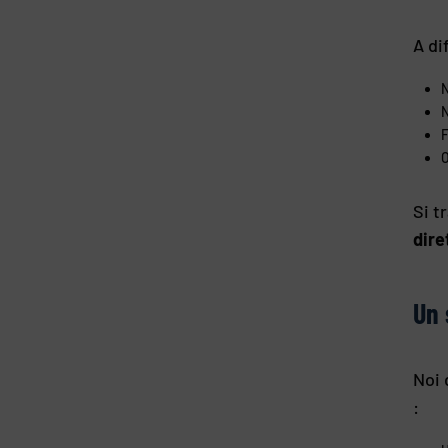
A di
N
O
Si t
dire
Un 
Noi 
: