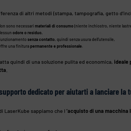
fferenza di altri metodi (stampa, tampografia, getto d’inchi
on sono necessari
materiali di consumo
(niente inchiostro, niente lastre
Nessun
odore o residuo
,
Funzionamento
senza contatto
, quindi senza usura dell’utensile,
ffre una finitura
permanente e professionale
.
ratta quindi di una soluzione pulita ed economica,
ideale 
tta
.
supporto dedicato per aiutarti a lanciare la t
di LaserKube sappiamo che l
‘acquisto di una macchina 