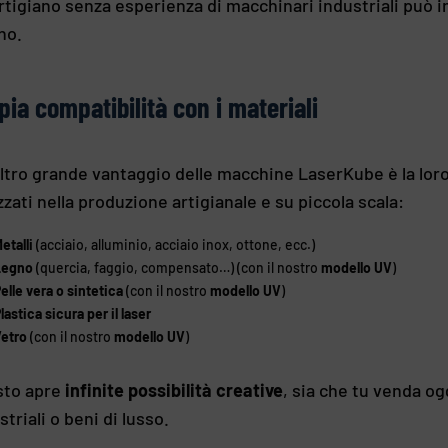
rtigiano senza esperienza di macchinari industriali può in
no.
ia compatibilità con i materiali
ltro grande vantaggio delle macchine LaserKube è la lor
izzati nella produzione artigianale e su piccola scala:
etalli
(acciaio, alluminio, acciaio inox, ottone, ecc.)
Legno
(quercia, faggio, compensato…) (con il nostro
modello UV
)
elle vera o sintetica
(con il nostro
modello UV
)
lastica sicura per il laser
Vetro
(con il nostro
modello UV
)
sto apre
infinite possibilità creative
, sia che tu venda og
striali o beni di lusso.