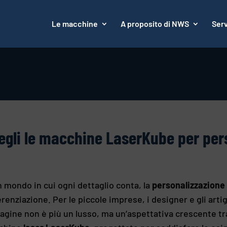
Le macchine
A proposito di NWS
Serv
egli le macchine LaserKube per perso
n mondo in cui ogni dettaglio conta, la
personalizzazione 
erenziazione. Per le piccole imprese, i designer e gli artig
gine non è più un lusso, ma un’aspettativa crescente tra i