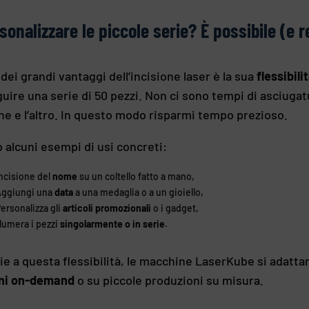
sonalizzare le piccole serie? È possibile (e re
dei grandi vantaggi dell’incisione laser è la sua
flessibili
uire una serie di 50 pezzi. Non ci sono tempi di asciuga
ne e l’altro. In questo modo risparmi tempo prezioso.
 alcuni esempi di usi concreti:
ncisione del
nome
su un coltello fatto a mano,
ggiungi una
data
a una medaglia o a un gioiello,
ersonalizza gli
articoli promozionali
o i gadget,
umera i pezzi
singolarmente o in serie
.
ie a questa flessibilità, le macchine LaserKube si adatt
ini on-demand
o su piccole produzioni su misura.