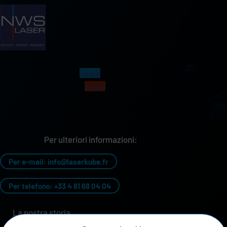
Segui
Segui
Per ulteriori informazioni:
Per e-mail: info@laserkube.fr
Per telefono: +33 4 81 68 04 04
La nostra storia