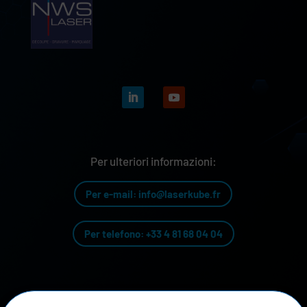
Per ulteriori informazioni:
Per e-mail: info@laserkube.fr
Per telefono: +33 4 81 68 04 04
La nostra storia