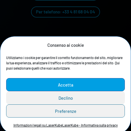
Per telefono: +33 4 81 68 04 04
La nostra storia
Consenso ai cookie
Informativa sulla privacy
Utilizziamo i cookie per garantire il corretto funzionamento del sito, migliorare
la tua esperienza, analizzare il traffico e ottimizzare le prestazioni del sito. Qui
Informazioni legali
puoi selezionare quelli che vuoi autorizzare.
Sala stampa
Accetta
Estrattori e filtri
BOFA Donaldson
:
Declino
Preferenze
Informazioni legali su LaserKube
LaserKube - Informativa sulla privacy